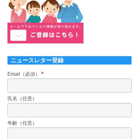
ニュースレター登録
*
Email（必須）
氏名（任意）
年齢（任意）