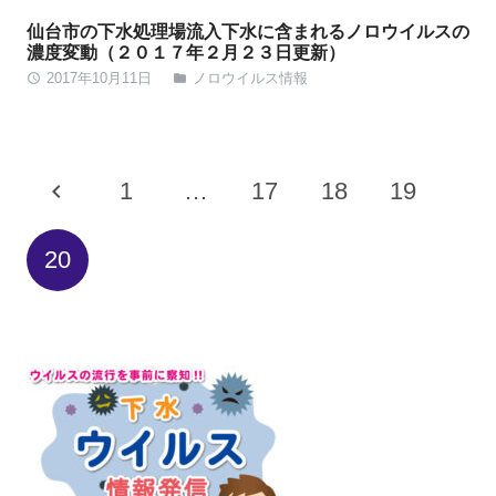
仙台市の下水処理場流入下水に含まれるノロウイルスの
濃度変動（２０１７年２月２３日更新）
2017年10月11日
ノロウイルス情報
access_time
folder
1
…
17
18
19
20