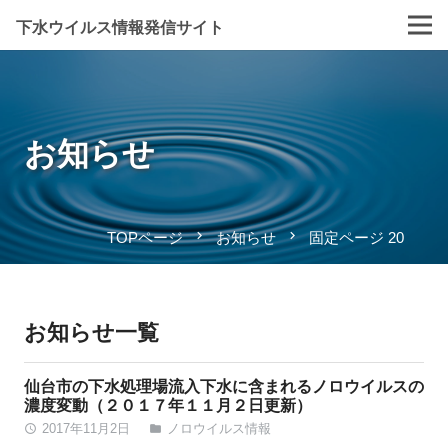
下水ウイルス情報発信サイト
お知らせ
navigate_next
navigate_next
TOPページ
お知らせ
固定ページ 20
お知らせ一覧
仙台市の下水処理場流入下水に含まれるノロウイルスの
濃度変動（２０１７年１１月２日更新）
2017年11月2日
ノロウイルス情報
access_time
folder