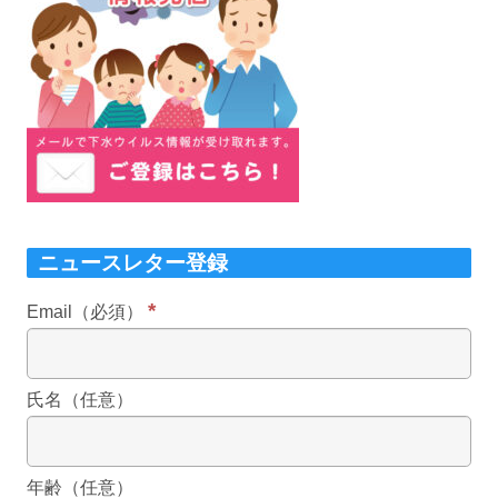
ニュースレター登録
*
Email（必須）
氏名（任意）
年齢（任意）