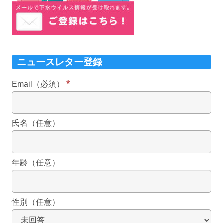
ニュースレター登録
*
Email（必須）
氏名（任意）
年齢（任意）
性別（任意）