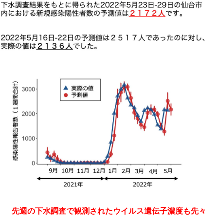
先週の
下水
調査で観測された
ウイルス
遺伝子濃度も
先々