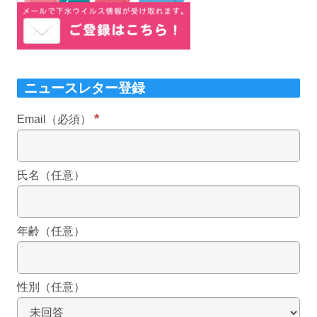
ニュースレター登録
*
Email（必須）
氏名（任意）
年齢（任意）
性別（任意）