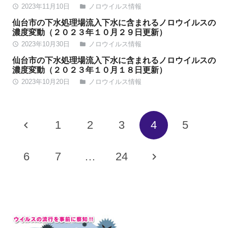
2023年11月10日
ノロウイルス情報
access_time
folder
仙台市の下水処理場流入下水に含まれるノロウイルスの
濃度変動（２０２３年１０月２９日更新）
2023年10月30日
ノロウイルス情報
access_time
folder
仙台市の下水処理場流入下水に含まれるノロウイルスの
濃度変動（２０２３年１０月１８日更新）
2023年10月20日
ノロウイルス情報
access_time
folder
1
2
3
4
5
6
7
…
24