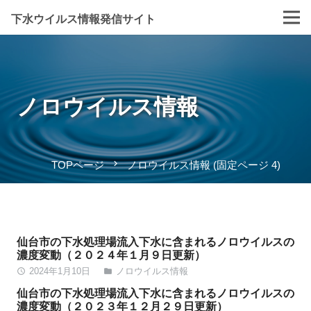
下水ウイルス情報発信サイト
ノロウイルス情報
navigate_next
TOPページ
ノロウイルス情報
(固定ページ 4)
仙台市の下水処理場流入下水に含まれるノロウイルスの
濃度変動（２０２４年１月９日更新）
2024年1月10日
ノロウイルス情報
access_time
folder
仙台市の下水処理場流入下水に含まれるノロウイルスの
濃度変動（２０２３年１２月２９日更新）