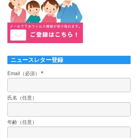
ニュースレター登録
*
Email（必須）
氏名（任意）
年齢（任意）