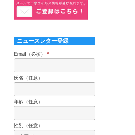
ニュースレター登録
*
Email（必須）
氏名（任意）
年齢（任意）
性別（任意）