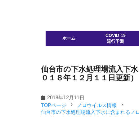
COVID-19
ホーム
流行予測
仙台市の下水処理場流入下
０１８年１２月１１日更新）
2018年12月11日
navigate_next
navigate_next
TOPページ
ノロウイルス情報
仙台市の下水処理場流入下水に含まれるノ