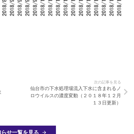
次の記事を見る
仙台市の下水処理場流入下水に含まれるノ
ま
ロウイルスの濃度変動（２０１８年１２月
１３日更新）
知らせ一覧を見る
arrow_forward