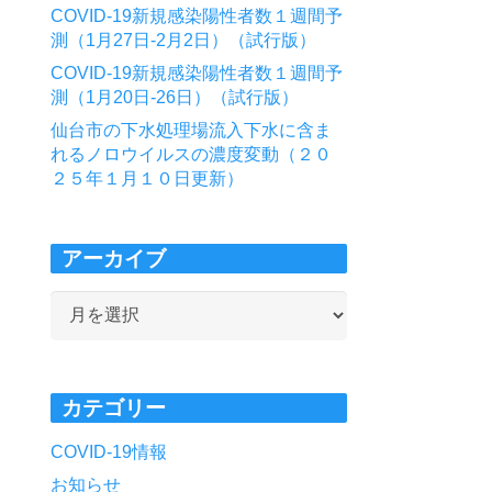
COVID-19新規感染陽性者数１週間予
測（1月27日-2月2日）（試行版）
COVID-19新規感染陽性者数１週間予
測（1月20日-26日）（試行版）
仙台市の下水処理場流入下水に含ま
れるノロウイルスの濃度変動（２０
２５年１月１０日更新）
アーカイブ
ア
ー
カ
イ
カテゴリー
ブ
COVID-19情報
お知らせ