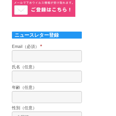
ニュースレター登録
*
Email（必須）
氏名（任意）
年齢（任意）
性別（任意）