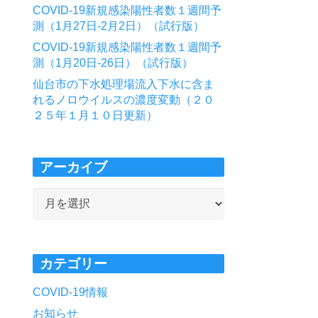
COVID-19新規感染陽性者数１週間予
測（1月27日-2月2日）（試行版）
COVID-19新規感染陽性者数１週間予
測（1月20日-26日）（試行版）
仙台市の下水処理場流入下水に含ま
れるノロウイルスの濃度変動（２０
２５年１月１０日更新）
アーカイブ
ア
ー
カ
イ
カテゴリー
ブ
COVID-19情報
お知らせ