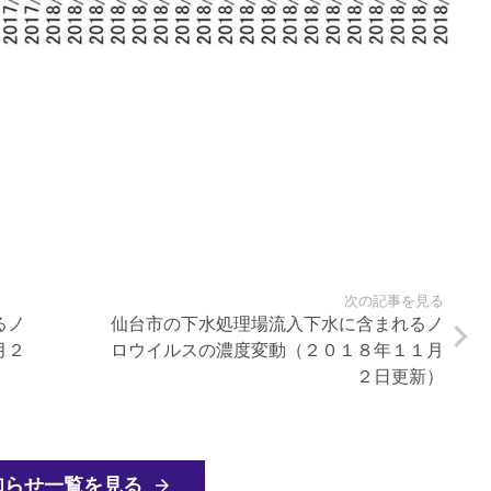
次の記事を見る
るノ
仙台市の下水処理場流入下水に含まれるノ
月２
ロウイルスの濃度変動（２０１８年１１月
２日更新）
知らせ一覧を見る
arrow_forward