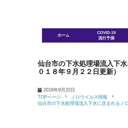
COVID-19
ホーム
流行予測
仙台市の下水処理場流入下
０１８年９月２２日更新）
2018年9月22日
navigate_next
navigate_next
TOPページ
ノロウイルス情報
仙台市の下水処理場流入下水に含まれるノ