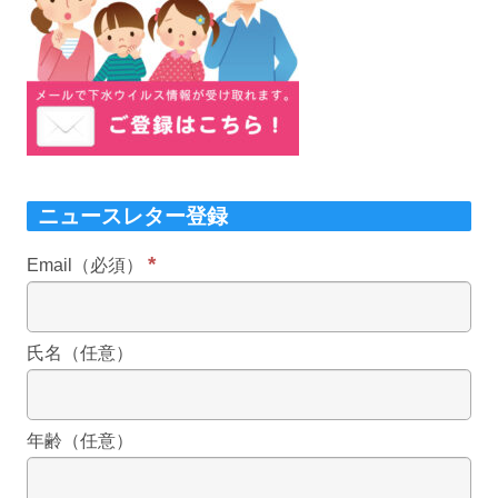
ニュースレター登録
*
Email（必須）
氏名（任意）
年齢（任意）