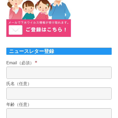
ニュースレター登録
*
Email（必須）
氏名（任意）
年齢（任意）