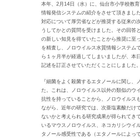
本年、2月14日（水）に、
仙台市小学校教育
情報発信システムの紹介をさせて頂きまし
対応について厚労省などが推奨する従来の
うしてかとの質問を受けました
。その回答
の新しい知見
を得ていたことから推奨に至
を精査し、
ノロウイルス水質情報システム
ら１ヶ月半が経過してしまいましたが、
本
記述を訂正させていただくことにしました
『細菌をよく殺菌するエタノールに関し、
た。
これは、ノロウイルス以外の類似のウ
抗性を持っていることから、
ノロウイルス
ながら、近年の研究では、次亜塩素酸だけ
ないかと考え
られる研究成果が得られてき
いるマウスノロウイルス
、ネコカリシウイ
タノール感受性である（
エタノールによっ