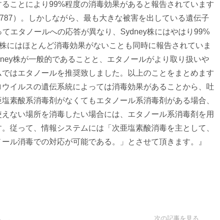
ることにより99%
程度の消毒効果があると報告されています
: e0157787）。しかしながら、
最も大きな被害を出している遺伝子
ってエタノールへの応答が異なり、
Sydney株にはやはり99%
leans株にはほとんど消毒効果がないことも同時に報告さ
れていま
ney株が一般的であることと
、
エタノールがより取り扱いや
ムではエタノールを推奨致しました。
以上のことをまとめます
ロウイルスの遺伝系統によっては消毒効果があるこ
とから、吐
亜塩素酸系消毒剤がなくてもエタノール系消毒剤がある場
合、
使えない場所を消毒した
い場合には、
エタノール系消毒剤を用
す。従って、情報システムには「次亜塩素酸消毒を主として、
ノール消毒での対応が可
能である。」とさせて頂きます。』
次の記事を見る