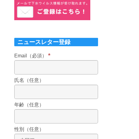
ニュースレター登録
*
Email（必須）
氏名（任意）
年齢（任意）
性別（任意）