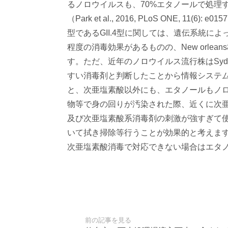
るノロウイルスも、70%
エタノールで処理す
（Park et al., 2016, PLoS ONE, 11(6)
型であるGII.
4型に関しては、遺伝系統によ
程度の消毒効果があるものの、
New or
す。ただ、
近年のノロウイルス流行株はSyd
すい消毒剤と判断したことから情報シ
ステ
と、次亜塩素酸以外にも、
エタノールもノ
物等で身の回りが汚染された際、
近くに次
及び次亜塩素酸系消毒剤の刺激が強すぎて
いて拭き掃除等行うことが効果的と考えま
次亜塩素酸消毒で対応できない場合はエタ
前の記事を見る