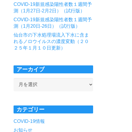
COVID-19新規感染陽性者数１週間予
測（1月27日-2月2日）（試行版）
COVID-19新規感染陽性者数１週間予
測（1月20日-26日）（試行版）
仙台市の下水処理場流入下水に含ま
れるノロウイルスの濃度変動（２０
２５年１月１０日更新）
アーカイブ
ア
ー
カ
イ
カテゴリー
ブ
COVID-19情報
お知らせ