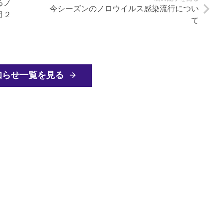
るノ
今シーズンのノロウイルス感染流行につい
月２
て
知らせ一覧を見る
arrow_forward