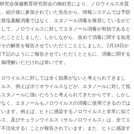
研究会保健教育研究部会の御好意により、
ノロウイルス水質
た。
紹介後に参加されていた先生から、
情報システムでは予防
次
亜塩素酸消毒ではなく、
エタノール消毒を推奨しているがど
として、
ノロウイルスに対してエタノール消毒が有効であると
ったこととしました。しかしながら、
改めて消毒に関する知見
でその解答を報告させていただくこ
ととしました。
2月14日か
日下記のようにご報告させていただくとともに、
消毒に関する
。
御理解いただければ幸いです。
ノロウイルスに対しては全く効果がないと考えられてきまし
イルス、
例えばポリオウイルスなどが、
エタノールに対して抵
もエタノールに強いだろうと考えられてきたからです
。しかし
でなく、
エタノールもノロウイルスの消毒に使用できるのでは
ています。例えば、
ヒトに感染するノロウイルスと非常に似て
ルス、及びチュランウイルス（
サルノロウイルス）は、全てエ
て不活化する）ことが報告されています。また、
ヒトに感染す